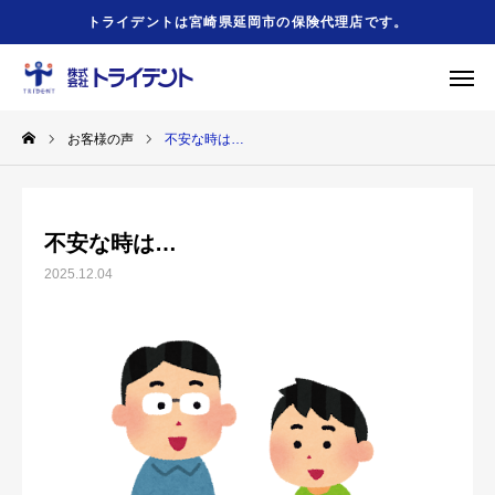
トライデントは宮崎県延岡市の保険代理店です。
お客様の声
不安な時は…
緊急時
事故の時
友だち追加
お問合せ
不安な時は…
HOME
2025.12.04
会社概要
事業案内
勧誘方針
お役立ちリンク