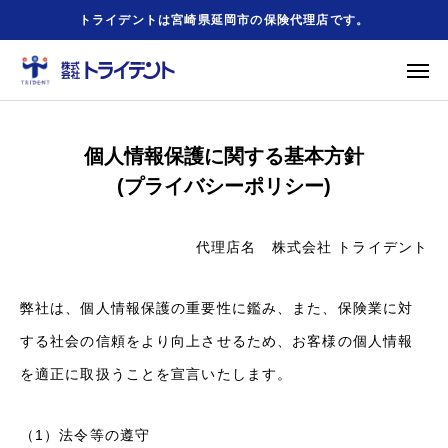
トライデントは宮崎県延岡市の保険代理店です。
緊急時
事故の時
個人情報保護に関する基本方針
(プライバシーポリシー)
友だち追加
お問合せ
HOME
代理店名 株式会社 トライデント
会社概要
弊社は、個人情報保護の重要性に鑑み、また、保険業に対
事業案内
する社会の信頼をより向上させるため、お客様の個人情報
を適正に取扱うことを宣言いたします。
勧誘方針
（1）法令等の遵守
お役立ちリンク