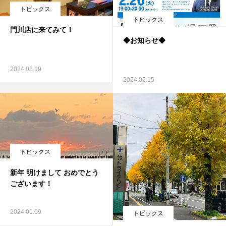
トピックス
トピックス
トピックス
門川店に来てみて！
◆お知らせ◆
お問合せ
採用情報
2024.03.19
2024.02.15
トピックス
新年 明けまして おめでとう
ございます！
2024.01.09
トピックス