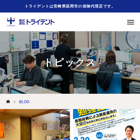
トライデントは宮崎県延岡市の保険代理店です。
緊急時
事故の時
友だち追加
お問合せ
トピックス
HOME
会社概要
BLOG
事業案内
勧誘方針
お役立ちリンク