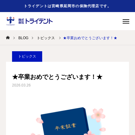
トライデントは宮崎県延岡市の保険代理店です。
BLOG
トピックス
★卒業おめでとうございます！★
緊急時
事故の時
友だち追加
お問合せ
トピックス
HOME
★卒業おめでとうございます！★
2026.03.26
会社概要
事業案内
勧誘方針
お役立ちリンク