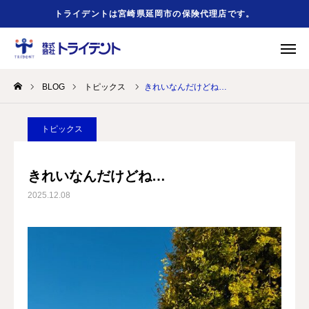
トライデントは宮崎県延岡市の保険代理店です。
BLOG
トピックス
きれいなんだけどね…
緊急時
事故の時
友だち追加
お問合せ
トピックス
HOME
きれいなんだけどね…
2025.12.08
会社概要
事業案内
勧誘方針
お役立ちリンク