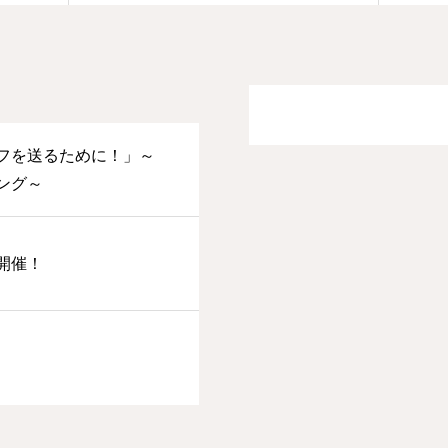
フを送るために！」～
ング～
開催！