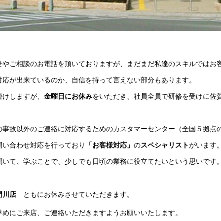
せやご相談のお電話を頂いておりますが、まだまだ私達のスキルではお
対応が出来ているのか、自信を持って言えない部分もあります。
掛けしますが、
金曜日にお休み
をいただき、社員全員で研修を受けに佐
の事故以外のご連絡に対応するためのカスタマーセンター（全国５拠点
問い合わせ対応を行っており
「お客様対応」
の
スペシャリスト
がいます
聞いて、学ぶことで、少しでも日頃の業務に役立てたいという思いです
門川店
ともにお休みさせていただきます。
早めにご来店、ご連絡いただきますようお願いいたします。