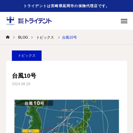
トライデントは宮崎県延岡市の保険代理店です。
BLOG
トピックス
台風10号
緊急時
事故の時
友だち追加
お問合せ
トピックス
HOME
台風10号
2024.08.29
会社概要
事業案内
勧誘方針
お役立ちリンク